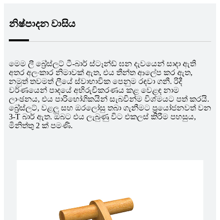
නිෂ්පාදන වාසිය
මෙම ලී බ්‍රේස්ලට් ටී-බාර් ස්ටෑන්ඩ් ඝන දැවයෙන් සාදා ඇති
අතර අලංකාර නිමාවක් ඇත, එය තීන්ත ආලේප කර ඇත,
නමුත් තවමත් ලීයේ ස්වාභාවික පෙනුම රඳවා ගනී. රිදී
වර්ණයෙන් පාදයේ අභිරුචිකරණය කළ වෙළඳ නාම
ලාංඡනය, එය පාරිභෝගිකයින් සැබවින්ම විශ්මයට පත් කරයි.
බ්‍රේස්ලට්, වළලු සහ ඔරලෝසු තබා ගැනීමට ප්‍රයෝජනවත් වන
3-T බාර් ඇත. ඔබට එය ලැබුණු විට එකලස් කිරීම පහසුය,
මිනිත්තු 2 ක් පමණි.