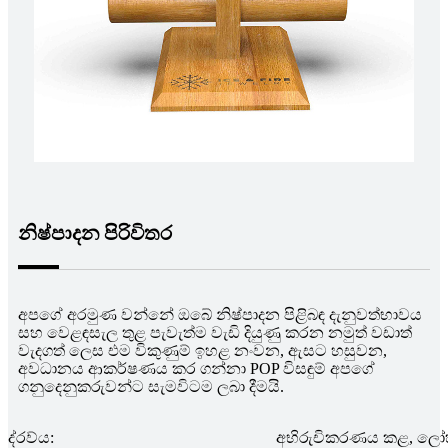
නිෂ්පාදන පිරිවිතර
අපගේ අරමුණ වන්නේ ඔබේ නිෂ්පාදන පිළිබඳ දැනුවත්භාවය
සහ වෙළඳසැල තුළ පැවැත්ම වැඩි දියුණු කරන නමුත් වඩාත්
වැදගත් ලෙස එම විකුණුම් ඉහළ නංවන, ඇසට හසුවන,
අවධානය ආකර්ෂණය කර ගන්නා POP විසඳුම් අපගේ
ගනුදෙනුකරුවන්ට සැමවිටම ලබා දීමයි.
ද්රව්ය:
අභිරුචිකරණය කළ, ලෝහ,