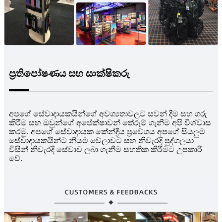
ප්‍රතිපෝෂණය සහ සාක්ෂිකරු
අපගේ සේවාදායකයින්ගේ අවශ්‍යතාවලට සවන් දීම සහ ගරු
කිරීම සහ ඔවුන්ගේ අපේක්ෂාවන් තේරුම් ගැනීම අපි විශ්වාස
කරමු. අපගේ සේවාදායක කේන්ද්‍රීය ප්‍රවේශය අපගේ සියලුම
සේවාදායකයින්ට නියම වේලාවට සහ නිවැරදි පුද්ගලයා
විසින් නිවැරදි සේවාව ලබා ගැනීම සහතික කිරීමට උපකාරී
වේ.