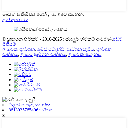
ඔබගේ පණිවිඩය මෙහි ලියා අපට එවන්න.
දැන් අපරාධය
© ප්‍රකාශන හිමිකම - 2010-2025 : සියලුම හිමිකම් ඇවිරිණි.
අඩවි
සිතියම
ආභරණ ප්‍රදර්ශන
,
මේස් ස්ටෑන්ඩ්
,
ප්‍රදර්ශන කුටිය
,
ප්‍රදර්ශන
රාක්කය
,
ආහාර ප්‍රදර්ශන රාක්කය
,
ආභරණ ස්ටෑන්ඩ්
,
විද්‍යුත් තැපෑල යවන්න
8613925765496 කර්තෘ:
x