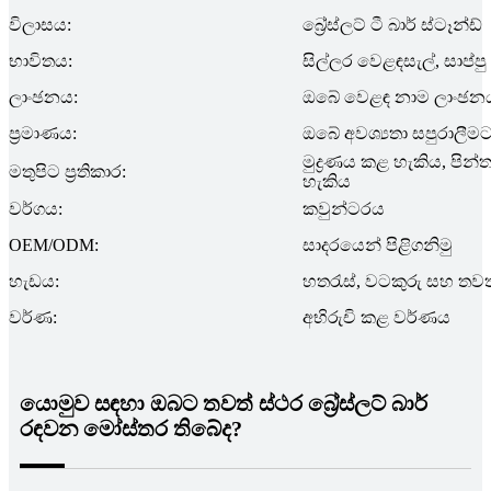
විලාසය:
බ්‍රේස්ලට් ටී බාර් ස්ටෑන්ඩ්
භාවිතය:
සිල්ලර වෙළඳසැල්, සාප්ප
ලාංඡනය:
ඔබේ වෙළඳ නාම ලාංඡන
ප්‍රමාණය:
ඔබේ අවශ්‍යතා සපුරාලී
මුද්‍රණය කළ හැකිය, පි
මතුපිට ප්‍රතිකාර:
හැකිය
වර්ගය:
කවුන්ටරය
OEM/ODM:
සාදරයෙන් පිළිගනිමු
හැඩය:
හතරැස්, වටකුරු සහ තව
වර්ණ:
අභිරුචි කළ වර්ණය
යොමුව සඳහා ඔබට තවත් ස්ථර බ්‍රේස්ලට් බාර්
රඳවන මෝස්තර තිබේද?