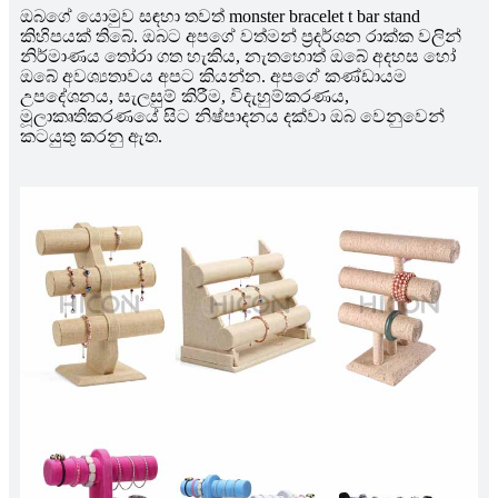
ඔබගේ යොමුව සඳහා තවත් monster bracelet t bar stand
කිහිපයක් තිබේ. ඔබට අපගේ වත්මන් ප්‍රදර්ශන රාක්ක වලින්
නිර්මාණය තෝරා ගත හැකිය, නැතහොත් ඔබේ අදහස හෝ
ඔබේ අවශ්‍යතාවය අපට කියන්න. අපගේ කණ්ඩායම
උපදේශනය, සැලසුම් කිරීම, විදැහුම්කරණය,
මූලාකෘතිකරණයේ සිට නිෂ්පාදනය දක්වා ඔබ වෙනුවෙන්
කටයුතු කරනු ඇත.