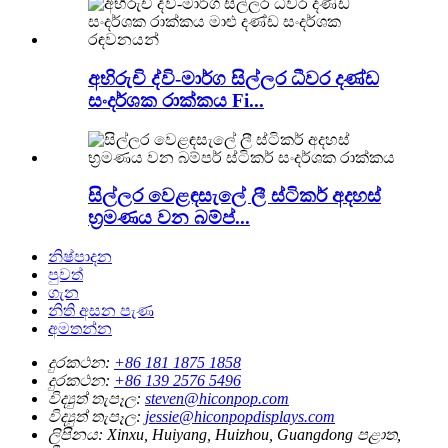
අභිරුචි ද්වි-මාර්ග සිල්ලර ධීවර දණ්ඩ
සංදර්ශක රාක්කය Fi...
සිල්ලර වෙළඳසැලේ ලී ස්ටිකර් අදහස්
භ්‍රමණය වන බම්ප්...
නිෂ්පාදන
පුවත්
ගැන
නිති අසන පැණ
අමතන්න
දුරකථන:
+86 181 1875 1858
දුරකථන:
+86 139 2576 5496
විද්‍යුත් තැපෑල:
steven@hiconpop.com
විද්‍යුත් තැපෑල:
jessie@hiconpopdisplays.com
ලිපිනය:
Xinxu, Huiyang, Huizhou, Guangdong පළාත,