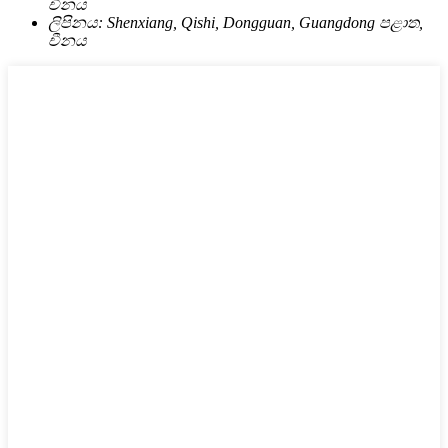
චීනය
ලිපිනය:
Shenxiang, Qishi, Dongguan, Guangdong පළාත,
චීනය