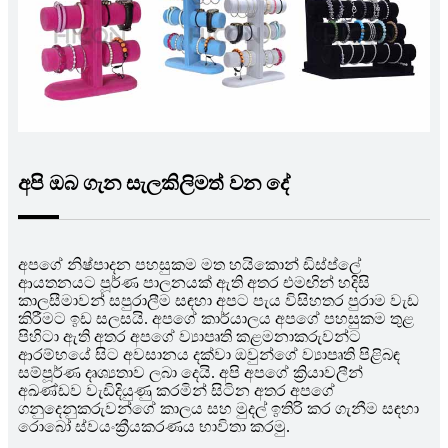
අපි ඔබ ගැන සැලකිලිමත් වන දේ
අපගේ නිෂ්පාදන පහසුකම මත හයිකොන් ඩිස්ප්ලේ
ආයතනයට පූර්ණ පාලනයක් ඇති අතර එමඟින් හදිසි
කාලසීමාවන් සපුරාලීම සඳහා අපට පැය විසිහතර පුරාම වැඩ
කිරීමට ඉඩ සලසයි. අපගේ කාර්යාලය අපගේ පහසුකම තුළ
පිහිටා ඇති අතර අපගේ ව්‍යාපෘති කළමනාකරුවන්ට
ආරම්භයේ සිට අවසානය දක්වා ඔවුන්ගේ ව්‍යාපෘති පිළිබඳ
සම්පූර්ණ දෘශ්‍යතාව ලබා දෙයි. අපි අපගේ ක්‍රියාවලීන්
අඛණ්ඩව වැඩිදියුණු කරමින් සිටින අතර අපගේ
ගනුදෙනුකරුවන්ගේ කාලය සහ මුදල් ඉතිරි කර ගැනීම සඳහා
රොබෝ ස්වයංක්‍රීයකරණය භාවිතා කරමු.