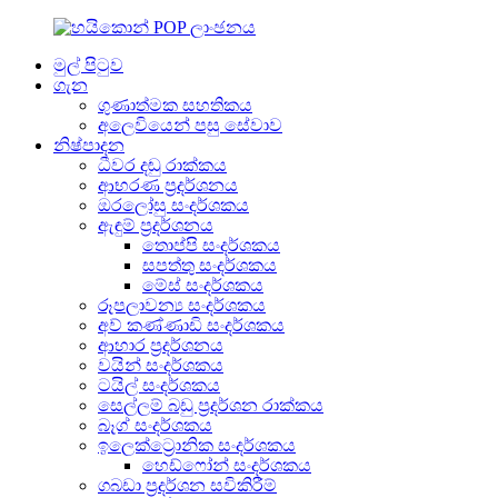
මුල් පිටුව
ගැන
ගුණාත්මක සහතිකය
අලෙවියෙන් පසු සේවාව
නිෂ්පාදන
ධීවර දඬු රාක්කය
ආභරණ ප්‍රදර්ශනය
ඔරලෝසු සංදර්ශකය
ඇඳුම් ප්‍රදර්ශනය
තොප්පි සංදර්ශකය
සපත්තු සංදර්ශකය
මේස් සංදර්ශකය
රූපලාවන්‍ය සංදර්ශකය
අව් කණ්ණාඩි සංදර්ශකය
ආහාර ප්‍රදර්ශනය
වයින් සංදර්ශකය
ටයිල් සංදර්ශකය
සෙල්ලම් බඩු ප්‍රදර්ශන රාක්කය
බෑග් සංදර්ශකය
ඉලෙක්ට්‍රොනික සංදර්ශකය
හෙඩ්ෆෝන් සංදර්ශකය
ගබඩා ප්‍රදර්ශන සවිකිරීම්