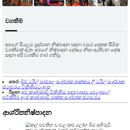
වගකීම්
අපගේ සියලුම ප්‍රදර්ශන නිෂ්පාදන සඳහා වසර දෙකක සීමිත
වගකීමක් ඇත. අපගේ නිෂ්පාදන දෝෂය නිසා ඇතිවන දෝෂ
සඳහා අපි වගකීම භාර ගනිමු.
පෙර:
බිම් ටයිල් සාම්පල සංදර්ශක රාක්කය ලී ටයිල් සංදර්ශක
ස්ථාවරය විකිණීමට ඇත
ඊළඟ:
අව් කණ්ණාඩි විකිණීම සඳහා දෘශ්‍ය වෙළඳසැල්
සවිකිරීම් ඇස් කණ්ණාඩි රාක්ක සංදර්ශක ස්ථාවරය
ආශ්රිත
නිෂ්පාදන