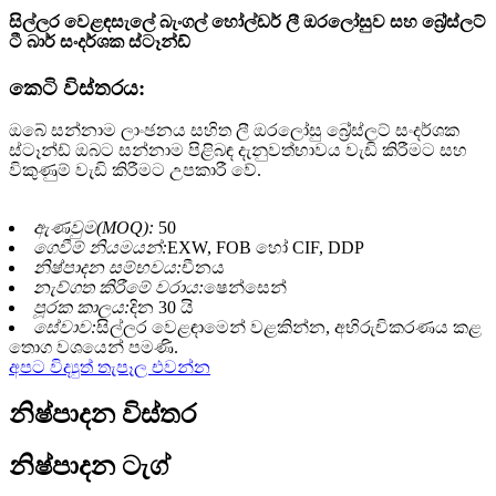
සිල්ලර වෙළඳසැලේ බැංගල් හෝල්ඩර් ලී ඔරලෝසුව සහ බ්‍රේස්ලට්
ටී බාර් සංදර්ශක ස්ටෑන්ඩ්
කෙටි විස්තරය:
ඔබේ සන්නාම ලාංඡනය සහිත ලී ඔරලෝසු බ්‍රේස්ලට් සංදර්ශක
ස්ටෑන්ඩ් ඔබට සන්නාම පිළිබඳ දැනුවත්භාවය වැඩි කිරීමට සහ
විකුණුම් වැඩි කිරීමට උපකාරී වේ.
ඇණවුම(MOQ):
50
ගෙවීම් නියමයන්:
EXW, FOB හෝ CIF, DDP
නිෂ්පාදන සම්භවය:
චීනය
නැව්ගත කිරීමේ වරාය:
ෂෙන්සෙන්
පූරක කාලය:
දින 30 යි
සේවාව:
සිල්ලර වෙළඳාමෙන් වළකින්න, අභිරුචිකරණය කළ
තොග වශයෙන් පමණි.
අපට විද්‍යුත් තැපෑල එවන්න
නිෂ්පාදන විස්තර
නිෂ්පාදන ටැග්