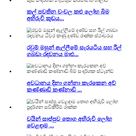
කල් පවතින චංචල කළු ලෝහ බිම
අභිරුචි කුඩය...
රවුම් මසුන් ඇල්ලීමේ සැරයටිය සහ රීල්
ගබඩා රඳවනය මාළු...
අවධානය දිනා ගන්නා කැරකෙන අව්
කණ්ණාඩි කණ්නාඩි ...
වයින් සාප්පුව තොග අභිරුචි ලෝහ
වෙළඳාම ...