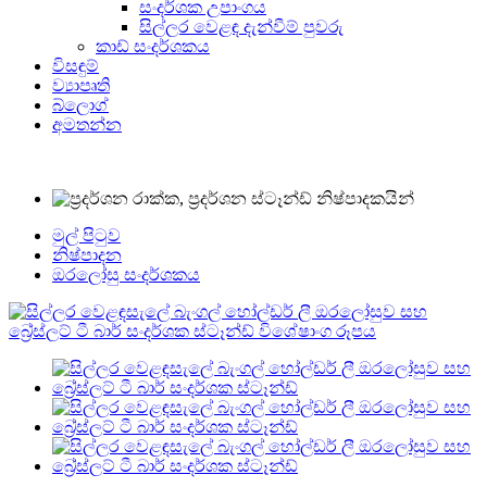
සංදර්ශක උපාංගය
සිල්ලර වෙළඳ දැන්වීම් පුවරු
කාඩ් සංදර්ශකය
විසඳුම්
ව්‍යාපෘති
බ්ලොග්
අමතන්න
මුල් පිටුව
නිෂ්පාදන
ඔරලෝසු සංදර්ශකය