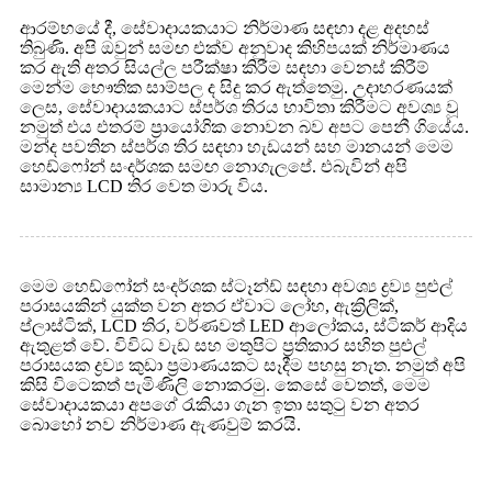
ආරම්භයේ දී, සේවාදායකයාට නිර්මාණ සඳහා දළ අදහස්
තිබුණි. අපි ඔවුන් සමඟ එක්ව අනුවාද කිහිපයක් නිර්මාණය
කර ඇති අතර සියල්ල පරීක්ෂා කිරීම සඳහා වෙනස් කිරීම්
මෙන්ම භෞතික සාම්පල ද සිදු කර ඇත්තෙමු. උදාහරණයක්
ලෙස, සේවාදායකයාට ස්පර්ශ තිරය භාවිතා කිරීමට අවශ්‍ය වූ
නමුත් එය එතරම් ප්‍රායෝගික නොවන බව අපට පෙනී ගියේය.
මන්ද පවතින ස්පර්ශ තිර සඳහා හැඩයන් සහ මානයන් මෙම
හෙඩ්ෆෝන් සංදර්ශක සමඟ නොගැලපේ. එබැවින් අපි
සාමාන්‍ය LCD තිර වෙත මාරු විය.
මෙම හෙඩ්ෆෝන් සංදර්ශක ස්ටෑන්ඩ් සඳහා අවශ්‍ය ද්‍රව්‍ය පුළුල්
පරාසයකින් යුක්ත වන අතර ඒවාට ලෝහ, ඇක්‍රිලික්,
ප්ලාස්ටික්, LCD තිර, වර්ණවත් LED ආලෝකය, ස්ටිකර් ආදිය
ඇතුළත් වේ. විවිධ වැඩ සහ මතුපිට ප්‍රතිකාර සහිත පුළුල්
පරාසයක ද්‍රව්‍ය කුඩා ප්‍රමාණයකට සෑදීම පහසු නැත. නමුත් අපි
කිසි විටෙකත් පැමිණිලි නොකරමු. කෙසේ වෙතත්, මෙම
සේවාදායකයා අපගේ රැකියා ගැන ඉතා සතුටු වන අතර
බොහෝ නව නිර්මාණ ඇණවුම් කරයි.