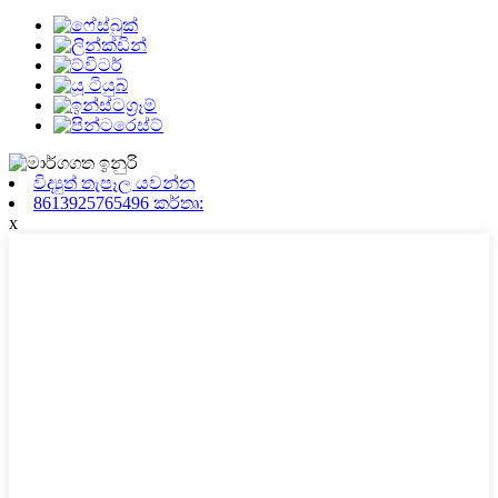
විද්‍යුත් තැපෑල යවන්න
8613925765496 කර්තෘ:
x