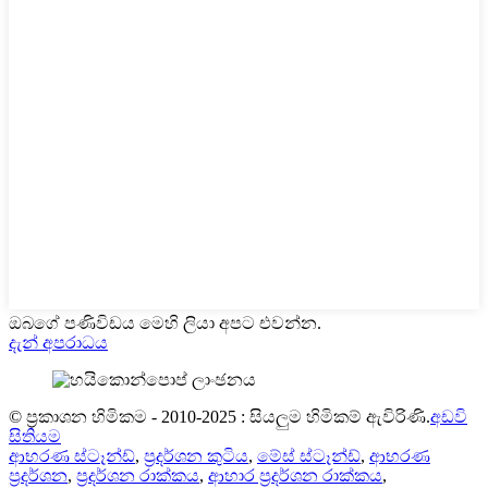
ඔබගේ පණිවිඩය මෙහි ලියා අපට එවන්න.
දැන් අපරාධය
© ප්‍රකාශන හිමිකම - 2010-2025 : සියලුම හිමිකම් ඇවිරිණි.
අඩවි
සිතියම
ආභරණ ස්ටෑන්ඩ්
,
ප්‍රදර්ශන කුටිය
,
මේස් ස්ටෑන්ඩ්
,
ආභරණ
ප්‍රදර්ශන
,
ප්‍රදර්ශන රාක්කය
,
ආහාර ප්‍රදර්ශන රාක්කය
,