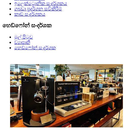
ඉලෙක්ට්‍රොනික සංදර්ශකය
ගබඩා ප්‍රදර්ශන සවිකිරීම්
කාඩ් සංදර්ශකය
හෙඩ්ෆෝන් සංදර්ශක
මුල් පිටුව
ව්‍යාපෘති
හෙඩ්ෆෝන් සංදර්ශක