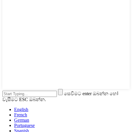
සෙවීමට enter ඔබන්න හෝ
වැසීමට ESC ඔබන්න.
English
French
German
Portuguese
Spanish