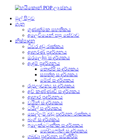
මුල් පිටුව
ගැන
ගුණාත්මක සහතිකය
අලෙවියෙන් පසු සේවාව
නිෂ්පාදන
ධීවර දඬු රාක්කය
ආභරණ ප්‍රදර්ශනය
ඔරලෝසු සංදර්ශකය
ඇඳුම් ප්‍රදර්ශනය
තොප්පි සංදර්ශකය
සපත්තු සංදර්ශකය
මේස් සංදර්ශකය
රූපලාවන්‍ය සංදර්ශකය
අව් කණ්ණාඩි සංදර්ශකය
ආහාර ප්‍රදර්ශනය
වයින් සංදර්ශකය
ටයිල් සංදර්ශකය
සෙල්ලම් බඩු ප්‍රදර්ශන රාක්කය
බෑග් සංදර්ශකය
ඉලෙක්ට්‍රොනික සංදර්ශකය
හෙඩ්ෆෝන් සංදර්ශකය
ගබඩා ප්‍රදර්ශන සවිකිරීම්