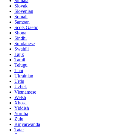
Sinhala
Slovak
Slovenian
Somali
Samoan
Scots Gaelic
Shona
Sindhi
Sundanese
Swahili
Tajik
Tamil
Telugu
Thai
Ukrainian
Urdu
Uzbek
Vietnamese
Welsh
Xhosa
Yiddish
Yoruba
Zulu
Kinyarwanda
Tatar