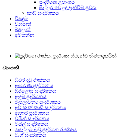
සංදර්ශක උපාංගය
සිල්ලර වෙළඳ දැන්වීම් පුවරු
කාඩ් සංදර්ශකය
විසඳුම්
ව්‍යාපෘති
බ්ලොග්
අමතන්න
ව්‍යාපෘති
ධීවර දඬු රාක්කය
ආභරණ ප්‍රදර්ශනය
ඔරලෝසු සංදර්ශකය
ඇඳුම් ප්‍රදර්ශනය
රූපලාවන්‍ය සංදර්ශකය
අව් කණ්ණාඩි සංදර්ශකය
ආහාර ප්‍රදර්ශනය
වයින් සංදර්ශකය
ටයිල් සංදර්ශකය
සෙල්ලම් බඩු ප්‍රදර්ශන රාක්කය
බෑග් සංදර්ශකය