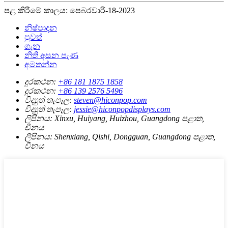
පළ කිරීමේ කාලය: පෙබරවාරි-18-2023
නිෂ්පාදන
පුවත්
ගැන
නිති අසන පැණ
අමතන්න
දුරකථන:
+86 181 1875 1858
දුරකථන:
+86 139 2576 5496
විද්‍යුත් තැපෑල:
steven@hiconpop.com
විද්‍යුත් තැපෑල:
jessie@hiconpopdisplays.com
ලිපිනය:
Xinxu, Huiyang, Huizhou, Guangdong පළාත,
චීනය
ලිපිනය:
Shenxiang, Qishi, Dongguan, Guangdong පළාත,
චීනය